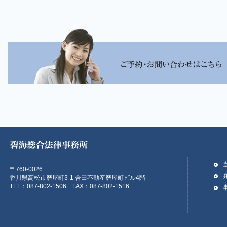
〒760-0026
香川県高松市磨屋町3-1 合田不動産磨屋町ビル4階
TEL：087-802-1506 FAX：087-802-1516