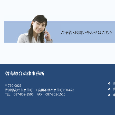
〒760-0026
香川県高松市磨屋町3-1 合田不動産磨屋町ビル4階
TEL：087-802-1506 FAX：087-802-1516